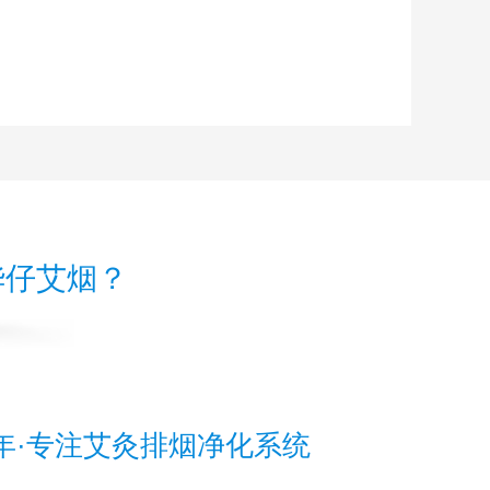
华仔艾烟？
年·专注艾灸排烟净化系统