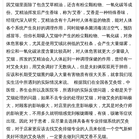
因艾烟里面除了包含艾草精油，还含有粉尘颗粒物、一氧化碳等成
份。艾精油挥发后产生香味，称为‘艾香’，艾香是一种特殊香味，
经现代深入研究，艾精油含有十几种对人体有益的物质，能对人体
各个系统产生良好的调理作用，同时能够杀菌消毒清洁空气，预防
感冒等。但你长期吸入艾烟中产生的粉尘颗粒物、一氧化碳，对身
体危害极大，尤其是使用艾绒比例低的艾柱条，会产生大量烟雾，
粉尘和一氧化碳浓度含量比较高时，对人体危害就更大.少量吸入
艾烟，挥发的艾精油会入人体起到一种调理保健的作用，曾经有一
对艾灸夫妇，用艾灸调好了无数病人，但是夫妇俩双双死于肺癌，
应该和长期受艾烟熏灼吸入大量有害物质有很大关系，就拿我们现
实生活中所遇到的实际情况来说。 根据我们在全国各艾灸馆，中
医馆，养生会所以及医院等，所遇到的实际反馈问题，全都是关于
艾烟处理的问题，如果不去专业的处理好艾烟，对做艾灸的影响极
大，对顾客的影响极大，对店里的生意影响极大，尤其是对灸疗师
的影响更大，不用多久就明细感觉到喉咙嘶哑，有痰，咳嗽等症状
出现。因此 对于患者，应尽量去选择具备有专业排烟系统的艾灸
馆，对于店家更应该去找艾灸排烟专业的人员来创造一个空气新鲜
美好环境的艾灸场所，一定要去做到只闻艾香不见烟。